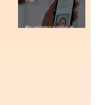
30 juin
Wix : comment améliorer le
référencement de votre site internet
?