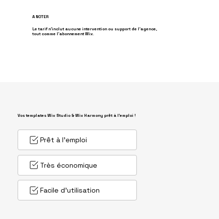
A NOTER
Le tarif n'inclut aucune intervention ou support de l'agence,
tout comme l'abonnement Wix.
Vos templates Wix Studio & Wix Harmony prêt à l'emploi !
Prêt à l'emploi
Très économique
Facile d'utilisation