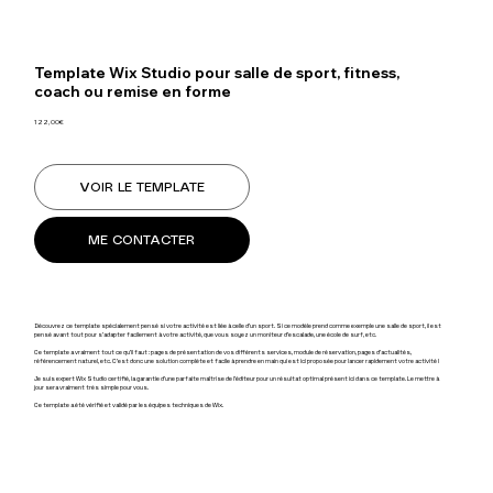
Template Wix Studio pour salle de sport, fitness,
coach ou remise en forme
122,00€
VOIR LE TEMPLATE
ME CONTACTER
Découvrez ce template spécialement pensé si votre activité est liée à celle d'un sport. Si ce modèle prend comme exemple une salle de sport, il est
pensé avant tout pour s'adapter facilement à votre activité, que vous soyez un moniteur d'escalade, une école de surf, etc.
Ce template a vraiment tout ce qu'il faut : pages de présentation de vos différents services, module de réservation, pages d'actualités,
référencement naturel, etc. C'est donc une solution complète et facile à prendre en main qui est ici proposée pour lancer rapidement votre activité !
Je suis expert Wix Studio certifié, la garantie d'une parfaite maîtrise de l'éditeur pour un résultat optimal présent ici dans ce template. Le mettre à
jour sera vraiment très simple pour vous.
Ce template a été vérifié et validé par les équipes techniques de Wix.