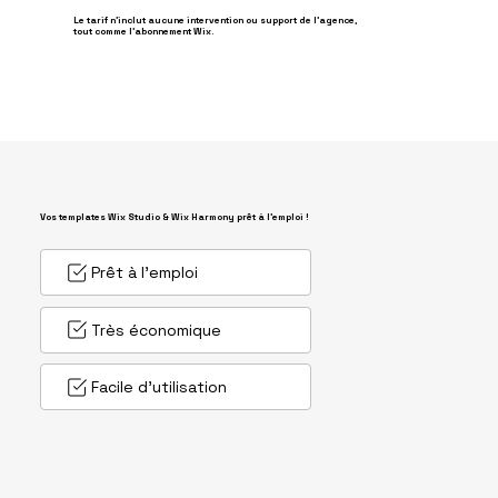
Le tarif n'inclut aucune intervention ou support de l'agence,
tout comme l'abonnement Wix.
Vos templates Wix Studio & Wix Harmony prêt à l'emploi !
Prêt à l'emploi
Très économique
Facile d'utilisation