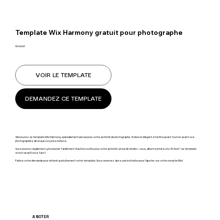
Template Wix Harmony gratuit pour photographe
Gratuit
VOIR LE TEMPLATE
DEMANDEZ CE TEMPLATE
Découvrez ce template Wix Harmony spécialement pensé pour votre activité de photographe. Sobre et élégant, il mettra avant tout en avant vos
photographies ainsi que vos prestations.
Vous pourrez également y incorporer facilement d'autres outils pour votre activité : prise de rendez-vous, albums privés, etc. En bref : ce template
a tout ce qu'il vous faut !
Faites votre demande pour obtenir gratuitement votre template. Vous recevrez alors une invitation pour l'ajouter sur votre compte Wix!
A NOTER