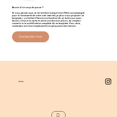
Besoin d'un coup de pouce ?
Si vous pensez que ce serait bien malgré tout d'être accompagné
pour le lancement de votre site internet, je peux vous proposer ce
template + un forfait d'heures en fonction de ce dont vous avez
besoin. C'est à la carte et selon vos besoins précis, de simples
conseils à la modification complète de ce template. Pour cela,
contactez-moi tout simplement en expliquant votre besoin.
Contactez-moi
HIMAKU