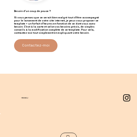
Besoin d'un coup de pouce ?
Si vous pensez que ce serait bien malgré tout d'être accompagné
pour le lancement de votre site internet, je peux vous proposer ce
template + un forfait d'heures en fonction de ce dont vous avez
besoin. C'est à la carte et selon vos besoins précis, de simples
conseils à la modification complète de ce template. Pour cela,
contactez-moi tout simplement en expliquant votre besoin.
Contactez-moi
HIMAKU