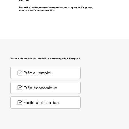
A NOTER
Le tarif n'inclut aucune intervention ou support de l'agence,
tout comme l'abonnement Wix.
Vos templates Wix Studio & Wix Harmony prêt à l'emploi !
Prêt à l'emploi
Très économique
Facile d'utilisation