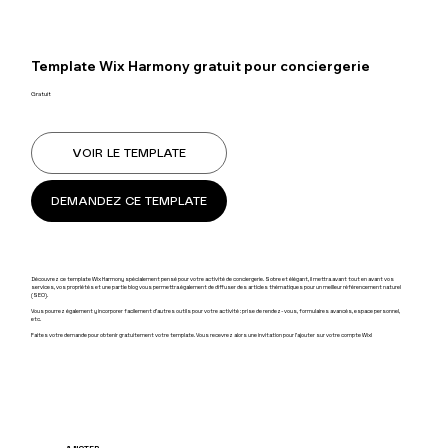
Template Wix Harmony gratuit pour conciergerie
Gratuit
VOIR LE TEMPLATE
DEMANDEZ CE TEMPLATE
Découvrez ce template Wix Harmony spécialement pensé pour votre activité de conciergerie. Sobre et élégant, il mettra avant tout en avant vos
services, vos propriétés et une partie blog vous permettra également de diffuser des articles thématiques pour un meilleur référencement naturel
(SEO).
Vous pourrez également y incorporer facilement d'autres outils pour votre activité : prise de rendez-vous, formulaires avancés, espace personnel,
etc.
Faites votre demande pour obtenir gratuitement votre template. Vous recevrez alors une invitation pour l'ajouter sur votre compte Wix!