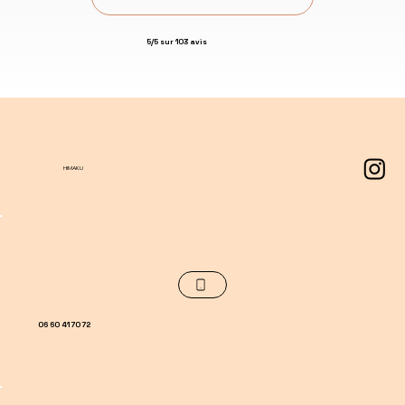
navigation fluide et SEO optimisé
5/5 sur 103 avis
HIMAKU
06 60 41 70 72