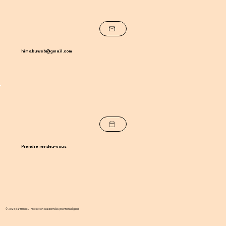
himakuweb@gmail.com
Prendre rendez-vous
© 2025 par Himaku |
Protection des données | Mentions légales