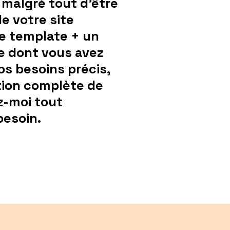
 malgré tout d'être
 votre site
ce template + un
ce dont vous avez
vos besoins précis,
ation complète de
z-moi tout
besoin.