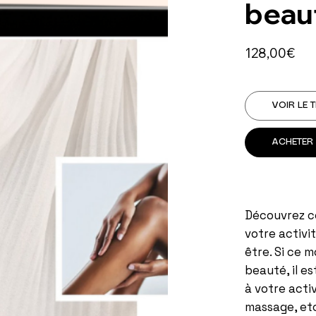
beaut
128,00€
VOIR LE 
ACHETER
Découvrez c
votre activi
être. Si ce 
beauté, il e
à votre acti
massage, et