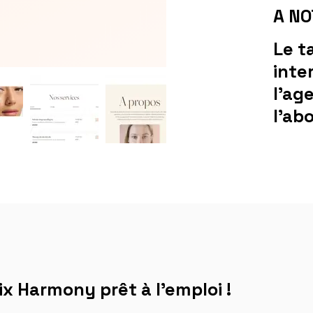
A N
Le t
inte
l'ag
l'ab
x Harmony prêt à l'emploi !