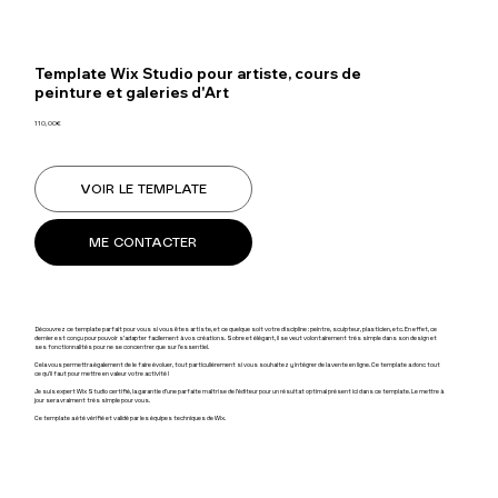
Template Wix Studio pour artiste, cours de
peinture et galeries d'Art
110,00€
VOIR LE TEMPLATE
ME CONTACTER
Découvrez ce template parfait pour vous si vous êtes artiste, et ce quelque soit votre discipline : peintre, sculpteur, plasticien, etc. En effet, ce
dernier est conçu pour pouvoir s'adapter facilement à vos créations. Sobre et élégant, il se veut volontairement très simple dans son design et
ses fonctionnalités pour ne se concentrer que sur l'essentiel.
Cela vous permettra également de le faire évoluer, tout particulièrement si vous souhaitez y intégrer de la vente en ligne. Ce template a donc tout
ce qu'il faut pour mettre en valeur votre activité !
Je suis expert Wix Studio certifié, la garantie d'une parfaite maîtrise de l'éditeur pour un résultat optimal présent ici dans ce template. Le mettre à
jour sera vraiment très simple pour vous.
Ce template a été vérifié et validé par les équipes techniques de Wix.