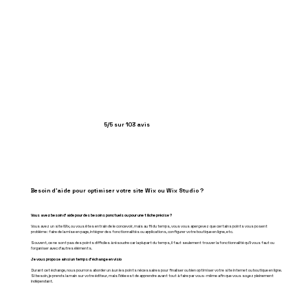
5/5 sur 103 avis
Besoin d'aide pour optimiser votre site Wix ou Wix Studio ?
Vous avez besoin d'aide pour des besoins ponctuels ou pour une tâche précise ?
Vous avez un site Wix, ou vous êtes entrain de le concevoir, mais au fil du temps, vous vous aperçevez que certains points vous posent
problème : faire de la mise en page, intégrer des fonctionnalités ou applications, configurer votre boutique en ligne, etc.
Souvent, ce ne sont pas des points difficiles à résoudre car la plupart du temps, il faut seulement trouver la fonctionnalité qu'il vous faut ou
l'organiser avec d'autres éléments.
Je vous propose ainsi un temps d'échange en visio
Durant cet échange, nous pourrons aborder un à un les points nécessaires pour finaliser ou bien optimiser votre site internet ou boutique en ligne.
Si besoin, je prends la main sur votre éditeur, mais l'idée est de apprendre avant tout à faire par vous-même afin que vous soyez pleinement
indépendant.