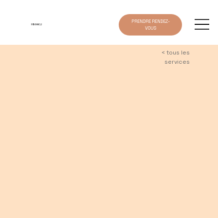
PRENDRE RENDEZ-
HIMAKU
VOUS
< tous les
services