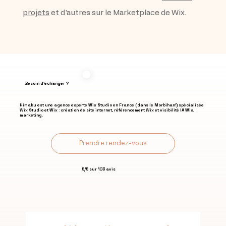
projets
 et d'autres sur le Marketplace de Wix.
Besoin d'échanger ?
Himaku est une agence experte Wix Studio en France (dans le Morbihan!) spécialisée
Wix Studio et Wix : création de site internet, référencement Wix et visibilité IA Wix,
marketing.
Prendre rendez-vous
5/5 sur 103 avis