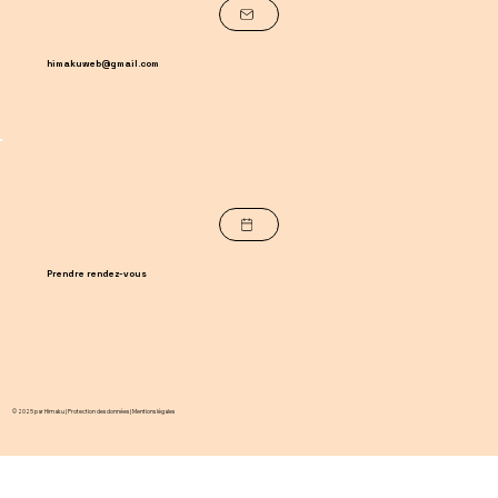
himakuweb@gmail.com
Prendre rendez-vous
© 2025 par Himaku |
Protection des données | Mentions légales