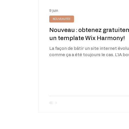
9 juin
NOUVEAUTÉS
Nouveau : obtenez gratuite
un template Wix Harmony!
La façon de bâtir un site internet évolu
comme ça a été toujours le cas. L'IA b
bien évidemment des pans entiers du
numérique et la création de sites inte
fait pas exception. C'est justement po
répondre à ces évolutions que les tem
générés avec Wix Harmony représent
solution particulièrement intéressante
l'intelligence artificielle développée par
est désormais possible d'obtenir rap
une structure de site adaptée à son a