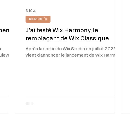
3 févr.
NOUVEAUTÉS
ment
J'ai testé Wix Harmony, le
remplaçant de Wix Classique
e,
Après la sortie de Wix Studio en juillet 2023, Wix
ouleverse
vient d’annoncer le lancement de Wix Harmony
en janvier 2026. Si le premier visait à rendre la
rnet ne
création plus complète, Wix Harmony est un
ur
éditeur entièrement basé sur l’IA qui vise, à
plates
terme, à remplacer l’éditeur Wix dans sa version
ent une
classique, la plus répandue. Une coexistence
. Grâce à
est prévue dans un premier temps, puis un
 Wix, il
remplacement qui devrait changer beaucoup
idement
de choses pour les utilisateurs. Alors, qu’est-ce
qui change, et s